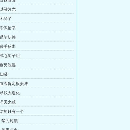
：自我修复
：以儆效尤
：太弱了
：不识抬举
：猎杀妖兽
：联手反击
：熊心豹子胆
：幽冥傀儡
：妖蟒
：血液肯定很美味
：寻找大造化
：滔天之威
：结局只有一个
章：禁咒封锁