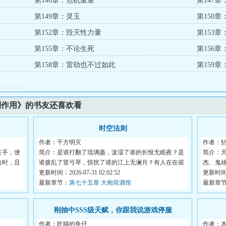
第146章：危机重重
第147
第149章：灵玉
第150
第152章：毁灭性力量
第153
第155章：不论生死
第156
第158章：雷劫也不过如此
第159
副作用》的书友还喜欢看
时空法则
作者：千方明灭
作者：
在手，便
简介：是谁打翻了琉璃盏，泼湿了谁的长恨无眠夜？是
简介：
血时，且
谁拨乱了竖弓琴，惊扰了谁的江上无澜月？有人在在偌
杰、鬼
大...
更新时间：2026-07-31 02:02:52
再...
更新时间：2
最新章节：
第七十五章 大炮筒酒馆
最新章
刚抽中SSS级天赋，你跟我说游戏停服
作者：吃猫的鱼仔
作者：