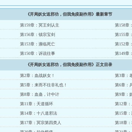
《开局妖女送邪功，但我免疫副作用》最新章节
第159章：冥王剑认主
第158
第156章：镇宗宝剑
第155
第153章：濒临死亡
第152
第150章：诉说往事
第149章
《开局妖女送邪功，但我免疫副作用》正文目录
第2章：血战妖女！
第3章：
第5章：来而不往非礼也！
第6章：
第8章：血蛊，计中计
第9章：
第11章：天道循环
第12章
第14章：十八道邪法
第15章
第17章：冥宗第四类人
第18章