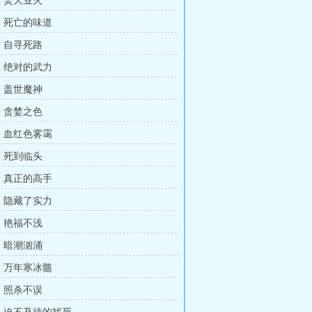
章：焚天业火
章：死亡的味道
章：自寻死路
章：绝对的武力
章：盖世魔神
章：贪婪之色
章：血红色雾霭
章：死到临头
章：真正的高手
章：隐藏了实力
章：艳福不浅
章：暗潮汹涌
章：万年寒冰髓
章：照杀不误