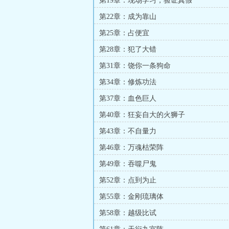
第19章：现场学习，验证真假
第22章：成为靠山
第25章：占便宜
第28章：犯了大错
第31章：饶你一条狗命
第34章：修炼功法
第37章：血色巨人
第40章：狂妄自大的火狮子
第43章：不自量力
第46章：万魂枯荣阵
第49章：吞噬尸鬼
第52章：点到为止
第55章：金刚琉璃体
第58章：越级比试