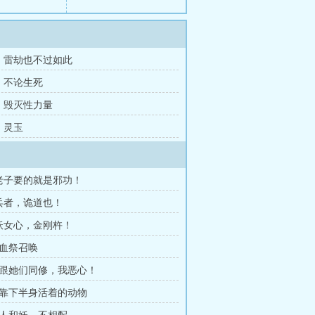
章：雷劫也不过如此
章：不论生死
章：毁灭性力量
：灵玉
老子要的就是邪功！
兵者，诡道也！
妖女心，金刚杵！
：血祭召唤
：跟她们同修，我恶心！
：靠下半身活着的动物