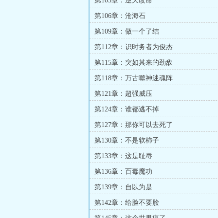
第103章：逆天改命
第106章：沧海石
第109章：做一个了结
第112章：识时务者为俊杰
第115章：突如其来的劲敌
第118章：万古噬神迷魂阵
第121章：超强威压
第124章：谁都逃不掉
第127章：那你可以去死了
第130章：不是软柿子
第133章：这是耻辱
第136章：百毒魔功
第139章：自以为是
第142章：给脸不要脸