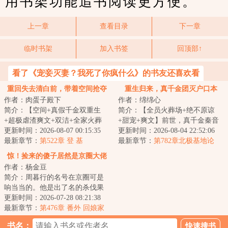
用书架功能追书阅读更方便。
上一章
查看目录
下一章
临时书架
加入书签
回顶部↑
看了《宠妾灭妻？我死了你疯什么》的书友还喜欢看
重回失去清白前，带着空间抢夺
重生归来，真千金团灭户口本
作者：肉蛋子殿下
作者：绵绵心
江山
简介：【空间+真假千金双重生
简介：【全员火葬场+绝不原谅
+超极虐渣爽文+双洁+全家火葬
+甜宠+爽文】前世，真千金秦音
场】&lt;br/&gt;【白切黑、貌美绝
更新时间：2026-08-07 00:15:35
认亲回家后拼命讨好付出，渴求
更新时间：2026-08-04 22:52:06
伦贵女+禁欲、...
最新章节：
第522章 登 基
亲情，临死前全...
最新章节：
第782章北极基地论
坛，崔游安有个人密码
惊！捡来的傻子居然是京圈大佬
作者：杨金豆
简介：周暮行的名号在京圈可是
响当当的。他是出了名的杀伐果
断，腹黑无情，在一众兄弟里
更新时间：2026-07-28 08:21:38
面，优秀到让人望...
最新章节：
第476章 番外 回娘家
（下）
书名：