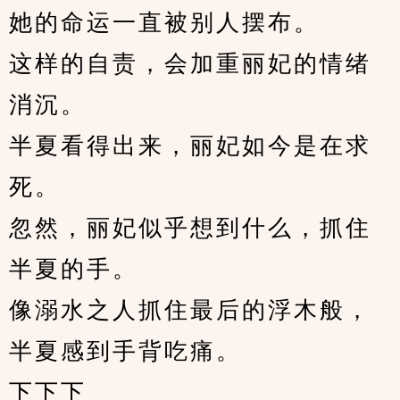
她的命运一直被别人摆布。
这样的自责，会加重丽妃的情绪
消沉。
半夏看得出来，丽妃如今是在求
死。
忽然，丽妃似乎想到什么，抓住
半夏的手。
像溺水之人抓住最后的浮木般，
半夏感到手背吃痛。
下下下