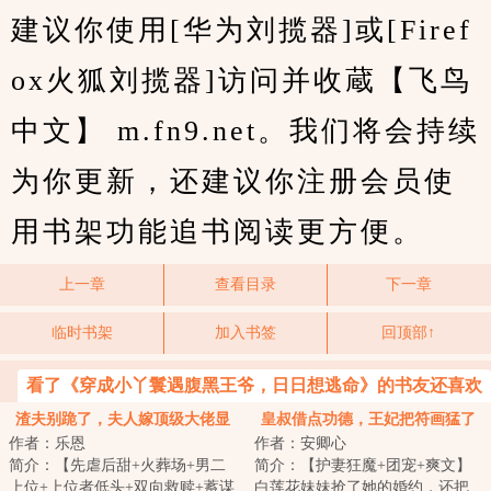
建议你使用[华为刘揽器]或[Firef
ox火狐刘揽器]访问并收蔵【飞鸟
中文】 m.fn9.net。我们将会持续
为你更新，还建议你注册会员使
用书架功能追书阅读更方便。
上一章
查看目录
下一章
临时书架
加入书签
回顶部↑
看了《穿成小丫鬟遇腹黑王爷，日日想逃命》的书友还喜欢
看
渣夫别跪了，夫人嫁顶级大佬显
皇叔借点功德，王妃把符画猛了
作者：乐恩
作者：安卿心
怀啦
简介：【先虐后甜+火葬场+男二
简介：【护妻狂魔+团宠+爽文】
上位+上位者低头+双向救赎+蓄谋
白莲花妹妹抢了她的婚约，还把