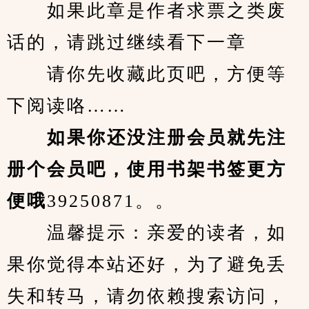
　　如果此章是作者求票之类废
话的，请跳过继续看下一章
　　请你先收藏此页吧，方便等
下阅读咯……
　　如果你还没注册会员就先注
册个会员吧，使用书架书签更方
便哦
39250871。。
　　温馨提示：亲爱的读者，如
果你觉得本站还好，为了避免丢
失和转马，请勿依赖搜索访问，